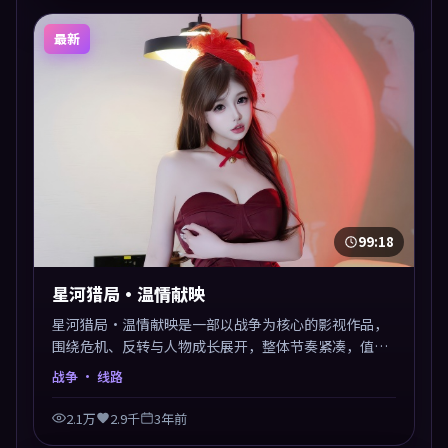
最新
99:18
星河猎局·温情献映
星河猎局·温情献映是一部以战争为核心的影视作品，
围绕危机、反转与人物成长展开，整体节奏紧凑，值得
推荐观看。
战争
· 线路
2.1万
2.9千
3年前