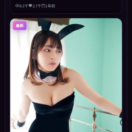
梁。
8.3千
2.7千
1年前
最新