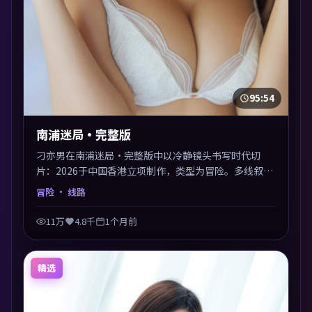
95:54
南浦迷局·完整版
刁亦男在南浦迷局·完整版中以冷静镜头书写时代切
片：2026于中国香港立项制作，类型为冒险。多线叙事
交汇于终局，真相与救赎并行，适合喜欢细读表演的影
冒险
· 线路
迷。摄影与配乐高度统一，城市夜景与内心戏互为镜
像。
11万
4.8千
1个月前
精选