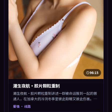
96:15
潮生夜航·胶片颗粒重制
潮生夜航·胶片颗粒重制讲述一群被命运推到一起的普
通人，在加拿大的冷冽冬季里彼此取暖又彼此伤害。曾
国祥以爱情类型外壳探讨信任与背叛，映后讨论度颇
爱情
· 线路
高。片尾留白开放解读，关于“选择”的主题余音绕