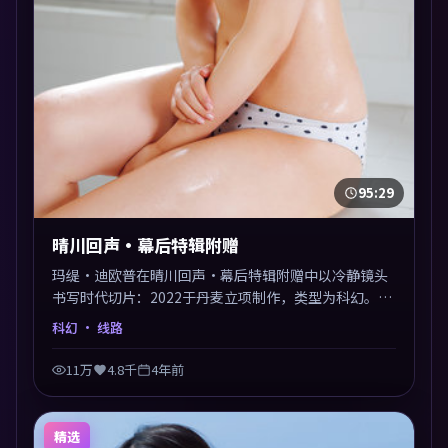
95:29
晴川回声·幕后特辑附赠
玛缇·迪欧普在晴川回声·幕后特辑附赠中以冷静镜头
书写时代切片：2022于丹麦立项制作，类型为科幻。多
线叙事交汇于终局，真相与救赎并行，适合喜欢细读表
科幻
· 线路
演的影迷。摄影与配乐高度统一，城市夜景与内心戏互
为镜像。
11万
4.8千
4年前
精选