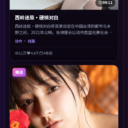
99:11
西岭迷局·硬核对白
西岭迷局·硬核对白将背景设定在中国台湾的都市与乡
野之间，2021年公映。张律擅长以动作类型包裹社会议
题，节奏张弛有度，留白处耐人寻味。剪辑利落，悬念
动作
· 线路
钩子分布均匀，适合一口气看完。
11万
4.8千
4年前
精选