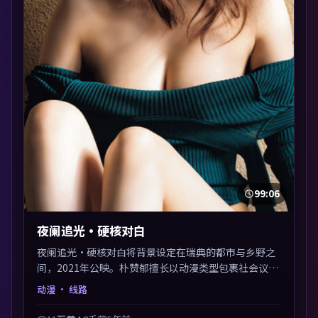
99:06
夜阑追光·硬核对白
夜阑追光·硬核对白将背景设定在瑞典的都市与乡野之
间，2021年公映。朴赞郁擅长以动漫类型包裹社会议
题，节奏张弛有度，留白处耐人寻味。剪辑利落，悬念
动漫
· 线路
钩子分布均匀，适合一口气看完。