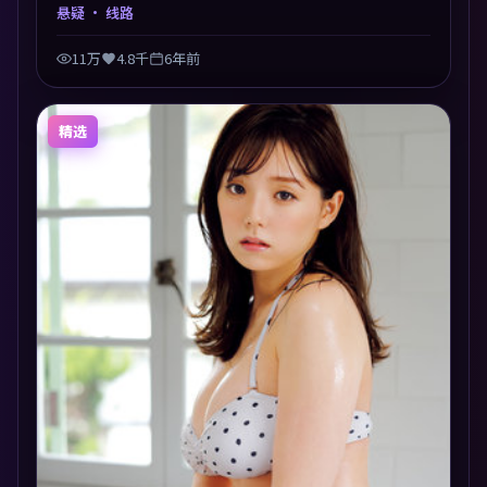
在道德与生存之间反复摇摆，叙事层层推进，情绪克制
悬疑
· 线路
而有力。主演阵容以生活化表演见长，对手戏火花四
溅。
11万
4.8千
6年前
精选