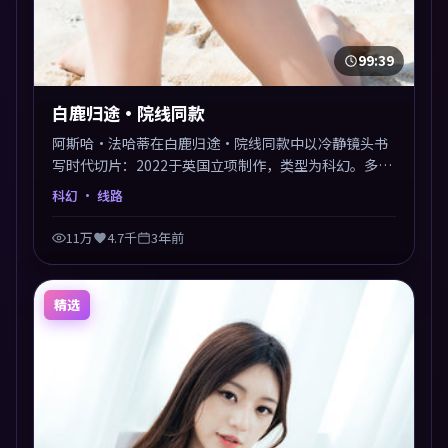
99:39
白鹿归途·院线同款
阿斯哈·法哈蒂在白鹿归途·院线同款中以冷静镜头书
写时代切片：2022于英国立项制作，类型为科幻。多线
叙事交汇于终局，真相与救赎并行，适合喜欢细读表演
科幻
· 线路
的影迷。摄影与配乐高度统一，城市夜景与内心戏互为
镜像。
11万
4.7千
3年前
精选