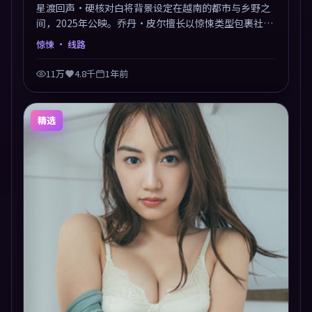
星渡回声·硬核对白将背景设定在越南的都市与乡野之
间，2025年公映。乔丹·皮尔擅长以惊悚类型包裹社会
议题，节奏张弛有度，留白处耐人寻味。剪辑利落，悬
惊悚
· 线路
念钩子分布均匀，适合一口气看完。
11万
4.8千
1年前
精选