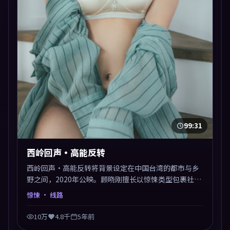
99:31
西岭回声·高能反转
西岭回声·高能反转将背景设定在中国台湾的都市与乡
野之间，2020年公映。顾晓刚擅长以惊悚类型包裹社会
议题，节奏张弛有度，留白处耐人寻味。剪辑利落，悬
惊悚
· 线路
念钩子分布均匀，适合一口气看完。
10万
4.8千
5年前