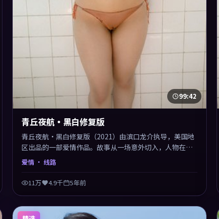
99:42
青丘夜航·黑白修复版
青丘夜航·黑白修复版（2021）由滨口龙介执导，美国地
区出品的一部爱情作品。故事从一场意外切入，人物在道
德与生存之间反复摇摆，叙事层层推进，情绪克制而有
爱情
· 线路
力。主演阵容以生活化表演见长，对手戏火花四溅。
11万
4.9千
5年前
精选