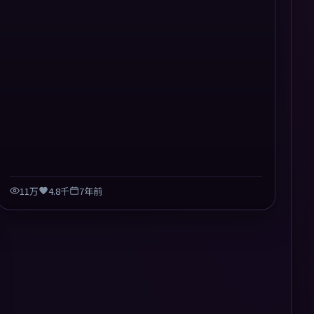
11万
4.8千
7年前