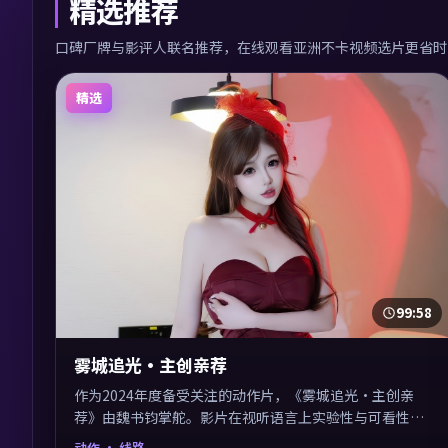
精选推荐
口碑厂牌与影评人联名推荐，在线观看亚洲不卡视频选片更省时
精选
99:58
雾城追光·主创亲荐
作为2024年度备受关注的动作片，《雾城追光·主创亲
荐》由魏书钧掌舵。影片在视听语言上实验性与可看性兼
顾，人物关系错综复杂，后劲十足。美术与服化还原年代
动作
· 线路