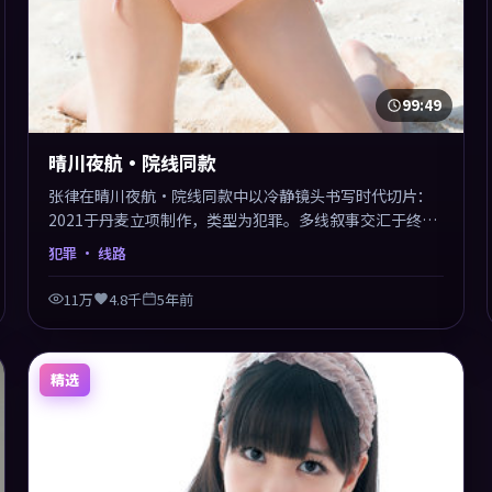
99:49
晴川夜航·院线同款
张律在晴川夜航·院线同款中以冷静镜头书写时代切片：
2021于丹麦立项制作，类型为犯罪。多线叙事交汇于终
局，真相与救赎并行，适合喜欢细读表演的影迷。摄影与
犯罪
· 线路
配乐高度统一，城市夜景与内心戏互为镜像。
11万
4.8千
5年前
精选