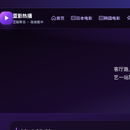
亚影热播
首页
日本电影
韩国电影
正版聚合 · 极速缓冲
客厅路
艺一站