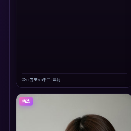
11万
4.8千
3年前
精选