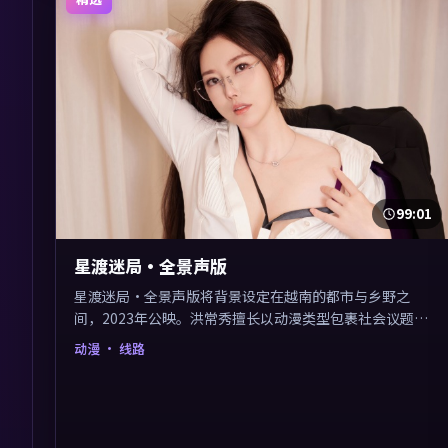
99:01
星渡迷局·全景声版
星渡迷局·全景声版将背景设定在越南的都市与乡野之
间，2023年公映。洪常秀擅长以动漫类型包裹社会议题，
节奏张弛有度，留白处耐人寻味。剪辑利落，悬念钩子分
动漫
· 线路
布均匀，适合一口气看完。