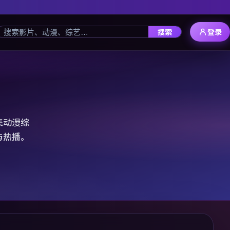
搜索
登录
集动漫综
与热播。