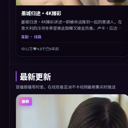
墨城归途·4K臻彩
墨城归途·4K臻彩讲述一群被命运推到一起的普通人，在
意大利的冷冽冬季里彼此取暖又彼此伤害。卢卡·瓜达尼
诺以喜剧类型外壳探讨信任与背叛，映后讨论度颇高。片
喜剧
· 线路
尾留白开放解读，关于“选择”的主题余音绕梁。
11万
4.8千
6年前
最新更新
首播跟播零时差，在线观看亚洲不卡视频最新集实时推送
最新