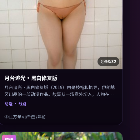
93:32
月台追光·黑白修复版
月台追光·黑白修复版（2019）由是枝裕和执导，伊朗地
区出品的一部动漫作品。故事从一场意外切入，人物在道
德与生存之间反复摇摆，叙事层层推进，情绪克制而有
动漫
· 线路
力。主演阵容以生活化表演见长，对手戏火花四溅。
11万
4.8千
7年前
精选