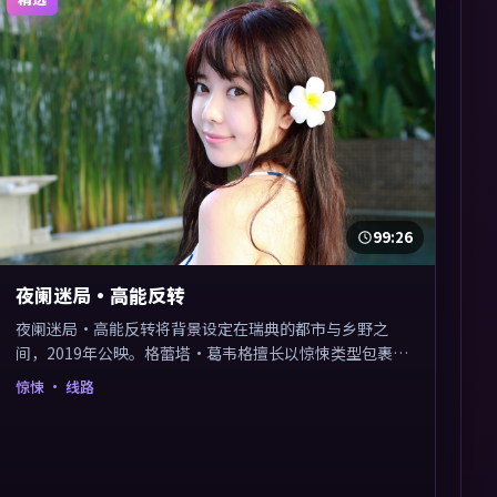
99:26
夜阑迷局·高能反转
夜阑迷局·高能反转将背景设定在瑞典的都市与乡野之
间，2019年公映。格蕾塔·葛韦格擅长以惊悚类型包裹社
会议题，节奏张弛有度，留白处耐人寻味。剪辑利落，悬
惊悚
· 线路
念钩子分布均匀，适合一口气看完。