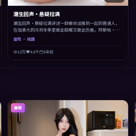
潮生回声·悬疑拉满
潮生回声·悬疑拉满讲述一群被命运推到一起的普通人，
在加拿大的冷冽冬季里彼此取暖又彼此伤害。阿斯哈·法
哈蒂以冒险类型外壳探讨信任与背叛，映后讨论度颇高。
冒险
· 线路
片尾留白开放解读，关于“选择”的主题余音绕梁。
10万
4.8千
6年前
最新