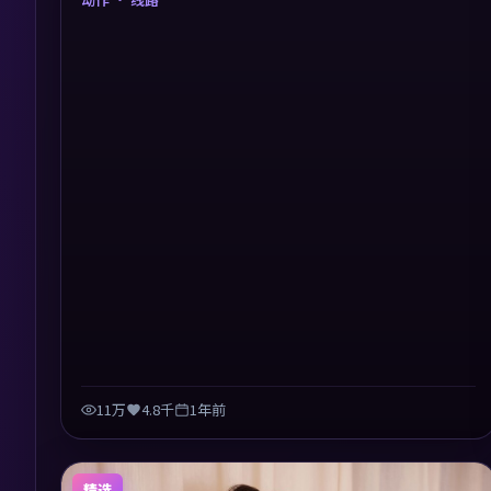
质感，细节经得起暂停回看。
11万
4.8千
1年前
精选